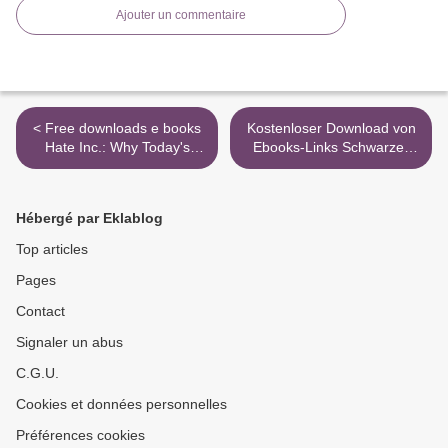
Ajouter un commentaire
< Free downloads e books
Kostenloser Download von
Hate Inc.: Why Today's
Ebooks-Links Schwarzer
Media Makes Us Despise
Drachen Magische
One Another by Matt Taibbi
Kurzgeschichten Olga
(English Edition)
Baumfels, Hildegard Bauer,
Hébergé par Eklablog
Anna Wissenbach, Isabell
Haber, Anabel Walia
Top articles
(German Edition)
Pages
9783964080332 >
Contact
Signaler un abus
C.G.U.
Cookies et données personnelles
Préférences cookies