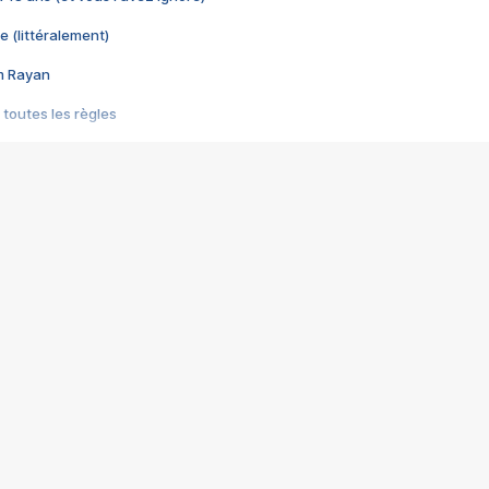
e (littéralement)
im Rayan
 toutes les règles
s les jeux vidéo
us choquant de Rockstar ? - Le scandale BULLY
e plus moche de Steam
du RÊVE tourne au CAUCHEMAR
pendant 8 heures
it… à tort
umiliés par un jeu vidéo
ire - Final Fantasy 8
ti un empire - Age of Empires